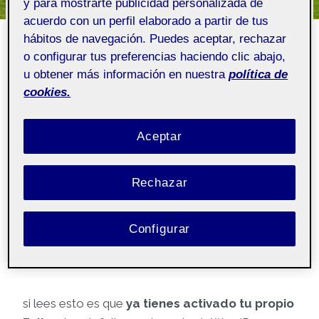
y para mostrarte publicidad personalizada de
¡Te damos la bienvenida
acuerdo con un perfil elaborado a partir de tus
hábitos de navegación. Puedes aceptar, rechazar
a tu Folio propio!
o configurar tus preferencias haciendo clic abajo,
u obtener más información en nuestra
política de
cookies.
Por
Folio
8 septiembre, 2021
Aceptar
Pública
Rechazar
(Esta publicación se ha generado
automáticamente y la puede ver todo el mundo)
Configurar
¡Hola!
si lees esto es que
ya tienes activado tu propio