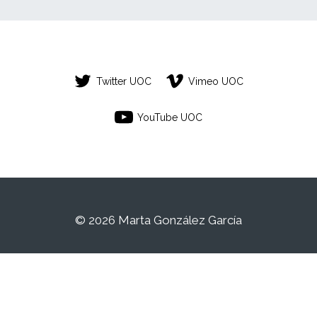
Twitter UOC
Vimeo UOC
YouTube UOC
© 2026 Marta González García
Este es un espacio de trabajo personal de
un/a estudiante de la Universitat Oberta de
Catalunya. Cualquier contenido publicado